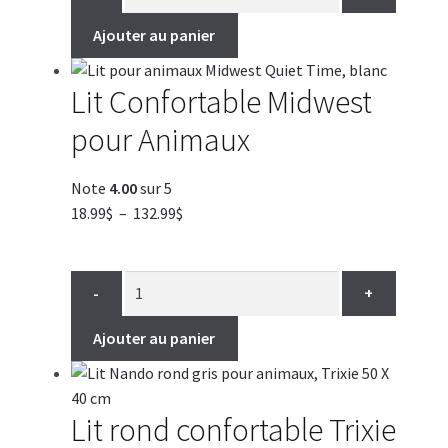
à
143.99$
Ajouter au panier
Lit Confortable Midwest
pour Animaux
Note
4.00
sur 5
Plage
18.99
$
–
132.99
$
de
prix :
18.99$
-
+
à
132.99$
Ajouter au panier
Lit rond confortable Trixie