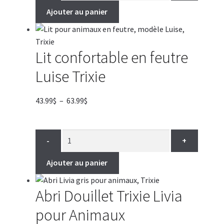
Ajouter au panier
Lit confortable en feutre
Luise Trixie
Plage
43.99
$
–
63.99
$
de
prix :
43.99$
-
+
à
63.99$
Ajouter au panier
Abri Douillet Trixie Livia
pour Animaux