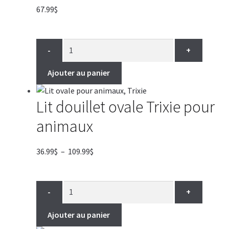
67.99
$
-
+
Ajouter au panier
Lit douillet ovale Trixie pour
animaux
Plage
36.99
$
–
109.99
$
de
prix :
36.99$
-
+
à
109.99$
Ajouter au panier