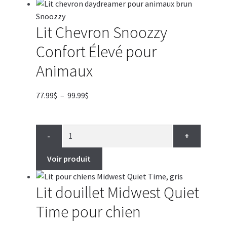
Lit Chevron Snoozzy
Confort Élevé pour
Animaux
Plage
77.99
$
–
99.99
$
de
prix :
77.99$
-
+
à
99.99$
Voir produit
Lit douillet Midwest Quiet
Time pour chien