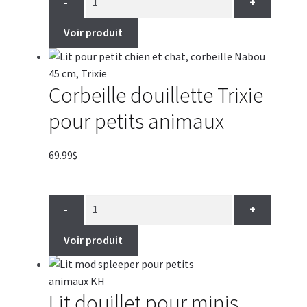
-
+
à
62.99$
Voir produit
Corbeille douillette Trixie
pour petits animaux
69.99
$
-
+
Voir produit
Lit douillet pour minis