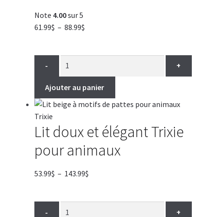
Note
4.00
sur 5
Plage
61.99
$
–
88.99
$
de
prix :
61.99$
-
+
à
88.99$
Ajouter au panier
Lit doux et élégant Trixie
pour animaux
Plage
53.99
$
–
143.99
$
de
prix :
53.99$
-
+