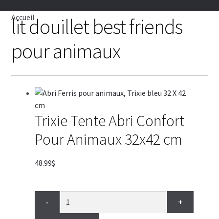
AVEC REBORD
Accueil
lit douillet best friends
RECTANGLE
pour animaux
ROND
TAPIS
COUVERTURE
Trixie Tente Abri Confort
Pour Animaux 32x42 cm
MAISON
48.99
$
Blog lits
VENTES
-
+