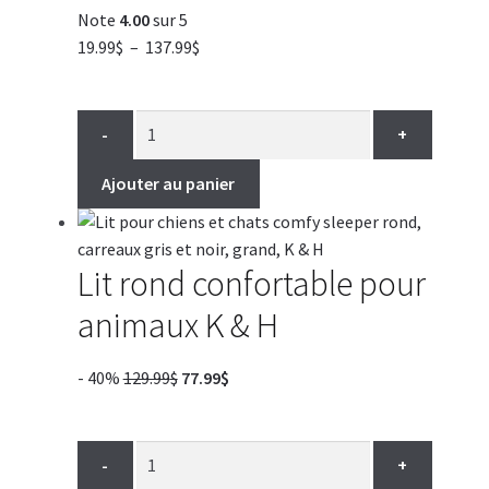
Note
4.00
sur 5
Plage
19.99
$
–
137.99
$
de
prix :
19.99$
-
+
à
137.99$
Ajouter au panier
Lit rond confortable pour
animaux K & H
Le
Le
- 40%
129.99
$
77.99
$
prix
prix
initial
actuel
était :
est :
-
+
129.99$.
77.99$.