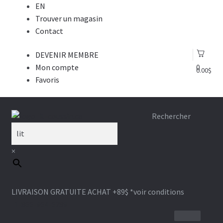
EN
Trouver un magasin
Contact
DEVENIR MEMBRE
Mon compte
0
0.00
$
Favoris
Aller
Aller
Rechercher
à
au
la
contenu
×
navigation
LIVRAISON GRATUITE ACHAT +89$
*voir conditions
1-866-964-6289